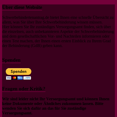
Über diese Website
Schwerbehindertenantrag.de bietet Ihnen eine schnelle Übersicht zu
allem, was Sie über Ihre Schwerbehinderung wissen müssen.
Hier können Sie Ihr zuständiges Versorgungsamt finden, sich über
die einzelnen, auch unbekannteren Aspekte der Schwerbehinderung
und dem gesellschaftlichen Vor- und Nachteilen informieren oder
einen Test machen, der Ihnen einen ersten Einblick zu Ihrem Grad
der Behinderung (GdB) geben kann.
Spenden
Fragen oder Kritik?
Wir sind leider nicht Ihr Versorgungsamt und können Ihnen
keine Dokumente oder Ähnliches zukommen lassen. Bitte
wenden Sie sich dafür an das für Sie zuständige
Versorgungsamt.