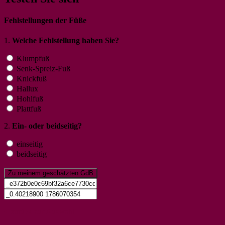
Fehlstellungen der Füße
1.
Welche Fehlstellung haben Sie?
Klumpfuß
Senk-Spreiz-Fuß
Knickfuß
Hallux
Hohlfuß
Plattfuß
2.
Ein- oder beidseitig?
einseitig
beidseitig
< zurück zur Auswahl