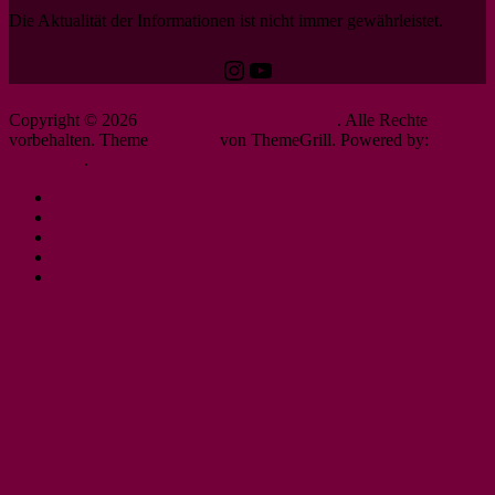
Die Aktualität der Informationen ist nicht immer gewährleistet.
Instagram
YouTube
Copyright © 2026
schwerbehindertenantrag.de
. Alle Rechte
vorbehalten. Theme
Spacious
von ThemeGrill. Powered by:
WordPress
.
Impressum
Datenschutzerklärung
Rechtliche Hinweise
Cookie-Richtlinie (EU)
DSGVO