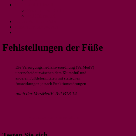
Hilfen und Hilfsmittel
Verschiedene Hilfen
und Hilfsmittel
Testen Sie Ihren GdB
Fragen und Antworten
Fehlstellungen der Füße
Die Versorgungsmedizinverordnung (VerMedV)
unterscheidet zwischen dem Klumpfuß und
anderen Fußdeformitäten mit statischen
Auswirkungen je nach Funktionsstörungen
nach der VersMedV Teil B18.14
< zurück zur Fragestellung
Testen Sie sich